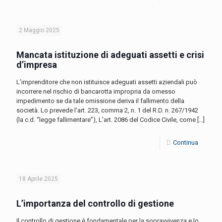
2 Maggio 2025
Mancata istituzione di adeguati assetti e crisi
d’impresa
L’imprenditore che non istituisce adeguati assetti aziendali può
incorrere nel rischio di bancarotta impropria da omesso
impedimento se da tale omissione deriva il fallimento della
società. Lo prevede l’art. 223, comma 2, n. 1 del R.D. n. 267/1942
(la c.d. “legge fallimentare”), L’art. 2086 del Codice Civile, come
[…]
Continua
18 Aprile 2025
L’importanza del controllo di gestione
Il controllo di gestione è fondamentale per la sopravvivenza e lo