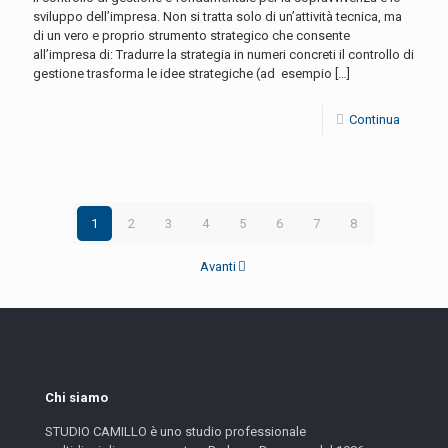
sviluppo dell’impresa. Non si tratta solo di un’attività tecnica, ma
di un vero e proprio strumento strategico che consente
all’impresa di: Tradurre la strategia in numeri concreti il controllo di
gestione trasforma le idee strategiche (ad esempio
[…]
Continua
1
2
3
4
5
6
7
8
Avanti
Chi siamo
STUDIO CAMILLO è uno studio professionale