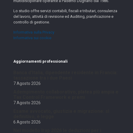
multidisciplinare operante a Paderno Dugnano dal 1986.
Lo studio offre servizi contabili, fiscali e tributari, consulenza
del lavoro, attività di revisione ed Auditing, pianificazione e
controllo di gestione.
Informativa sulla Privacy
Informativa sui cookie
Aggiornamenti professionali
Banca d’Italia, dipendente residente in Francia:
tassazione tra i due Paesi
7 Agosto 2026
Adempimento collaborativo, platea più ampia e
Tax Control Framework e premi
7 Agosto 2026
Esame avvocato, giustizia e migrazione: sì
definitivo, è legge
6 Agosto 2026
Nel modello Irap 2026 le deduzioni per i